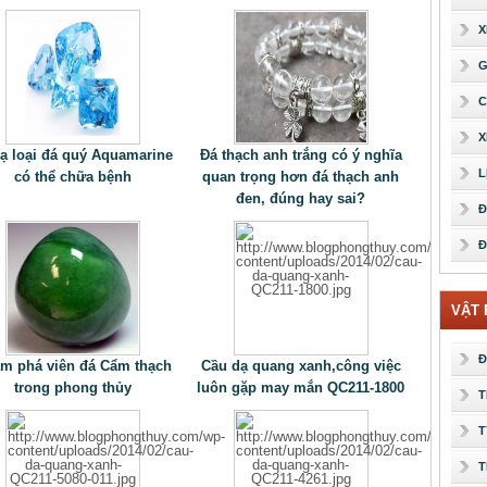
X
G
C
X
lạ loại đá quý Aquamarine
Đá thạch anh trắng có ý nghĩa
L
có thể chữa bệnh
quan trọng hơn đá thạch anh
đen, đúng hay sai?
Đ
Đ
VẬT
Đ
m phá viên đá Cẩm thạch
Cầu dạ quang xanh,công việc
trong phong thủy
luôn gặp may mắn QC211-1800
T
T
T