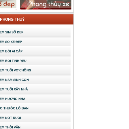
 PHONG THUỶ
EM SIM SỐ ĐẸP
EM SỐ XE ĐẸP
EM BÓI AI CẬP
EM BÓI TÌNH YÊU
EM TUỔI VỢ CHỒNG
EM NĂM SINH CON
EM TUỔI XÂY NHÀ
EM HƯỚNG NHÀ
O THƯỚC LỖ BAN
EM NỐT RUỒI
EM THỜI VẬN