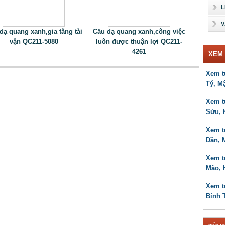
L
V
dạ quang xanh,gia tăng tài
Cầu dạ quang xanh,công việc
vận QC211-5080
luôn được thuận lợi QC211-
4261
XEM 
Xem t
Tý, M
Xem t
Sửu, 
Xem t
Dần, 
Xem t
Mão, 
Xem t
Bính 