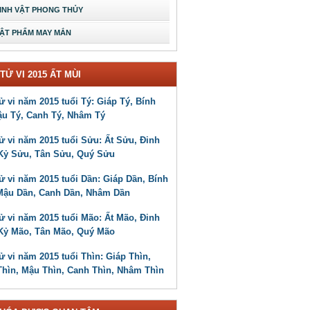
INH VẬT PHONG THỦY
ẬT PHẨM MAY MẮN
TỬ VI 2015 ẤT MÙI
ử vi năm 2015 tuổi Tý: Giáp Tý, Bính
ậu Tý, Canh Tý, Nhâm Tý
ử vi năm 2015 tuổi Sửu: Ất Sửu, Đinh
Kỷ Sửu, Tân Sửu, Quý Sửu
ử vi năm 2015 tuổi Dần: Giáp Dần, Bính
Mậu Dần, Canh Dần, Nhâm Dần
ử vi năm 2015 tuổi Mão: Ất Mão, Đinh
Kỷ Mão, Tân Mão, Quý Mão
ử vi năm 2015 tuổi Thìn: Giáp Thìn,
Thìn, Mậu Thìn, Canh Thìn, Nhâm Thìn