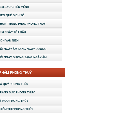
EM SAO CHIẾU MỆNH
IEO QUẺ DỊCH SỐ
HỌN TRANG PHỤC PHONG THUỶ
EM NGÀY TỐT XẤU
ỊCH VẠN NIÊN
ỔI NGÀY ÂM SANG NGÀY DƯƠNG
ỔI NGÀY DƯƠNG SANG NGÀY ÂM
 PHẨM PHONG THUỶ
Á QUÝ PHONG THỦY
RANG SỨC PHONG THỦY
Ỳ HƯU PHONG THỦY
HIỀM THỪ PHONG THỦY