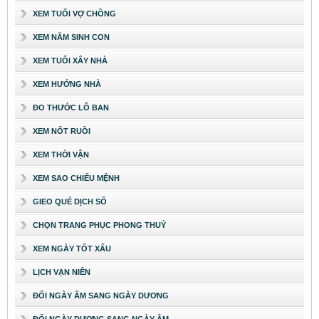
XEM TUỔI VỢ CHỒNG
XEM NĂM SINH CON
XEM TUỔI XÂY NHÀ
XEM HƯỚNG NHÀ
ĐO THƯỚC LỖ BAN
XEM NỐT RUỒI
XEM THỜI VẬN
XEM SAO CHIẾU MỆNH
GIEO QUẺ DỊCH SỐ
CHỌN TRANG PHỤC PHONG THUỶ
XEM NGÀY TỐT XẤU
LỊCH VẠN NIÊN
ĐỔI NGÀY ÂM SANG NGÀY DƯƠNG