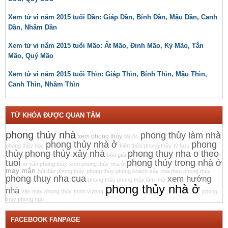
Xem tử vi năm 2015 tuổi Dần: Giáp Dần, Bính Dần, Mậu Dần, Canh
Dần, Nhâm Dần
Xem tử vi năm 2015 tuổi Mão: Ất Mão, Đinh Mão, Kỷ Mão, Tân
Mão, Quý Mão
Xem tử vi năm 2015 tuổi Thìn: Giáp Thìn, Bính Thìn, Mậu Thìn,
Canh Thìn, Nhâm Thìn
TỪ KHÓA ĐƯỢC QUAN TÂM
phong thủy nhà
phong thủy làm nhà
xem phong thủy
tài lộc
phong thủy nhà ở
phong
phong thủy học
kiến thức phong thủy
tỳ hưu
thủy
phong thủy xây nhà
phong thuy nha o theo
hóa giải
tuoi
phong thủy trong nhà ở
tư vấn phong thủy
xem phong thủy nhà ở
may mắn
hỏi đáp phong thủy
phong thủy phòng khách
xây nhà theo phong thủy
phong thuy nha cua
xem hướng
phong thủy phong thủy làm nhà
phong thủy nhà ở
nhà
vận may phong thủy
thịnh vượng
phong
thuy phong ngu
FACEBOOK FANPAGE