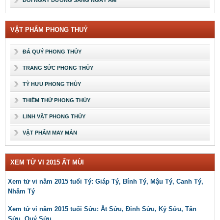
ĐỔI NGÀY DƯƠNG SANG NGÀY ÂM
VẬT PHẨM PHONG THUỶ
ĐÁ QUÝ PHONG THỦY
TRANG SỨC PHONG THỦY
TỲ HƯU PHONG THỦY
THIỀM THỪ PHONG THỦY
LINH VẬT PHONG THỦY
VẬT PHẨM MAY MẮN
XEM TỬ VI 2015 ẤT MÙI
Xem tử vi năm 2015 tuổi Tý: Giáp Tý, Bính Tý, Mậu Tý, Canh Tý,
Nhâm Tý
Xem tử vi năm 2015 tuổi Sửu: Ất Sửu, Đinh Sửu, Kỷ Sửu, Tân
Sửu, Quý Sửu