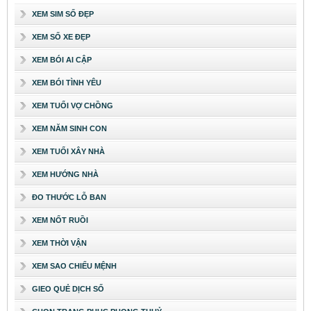
XEM SIM SỐ ĐẸP
XEM SỐ XE ĐẸP
XEM BÓI AI CẬP
XEM BÓI TÌNH YÊU
XEM TUỔI VỢ CHỒNG
XEM NĂM SINH CON
XEM TUỔI XÂY NHÀ
XEM HƯỚNG NHÀ
ĐO THƯỚC LỖ BAN
XEM NỐT RUỒI
XEM THỜI VẬN
XEM SAO CHIẾU MỆNH
GIEO QUẺ DỊCH SỐ