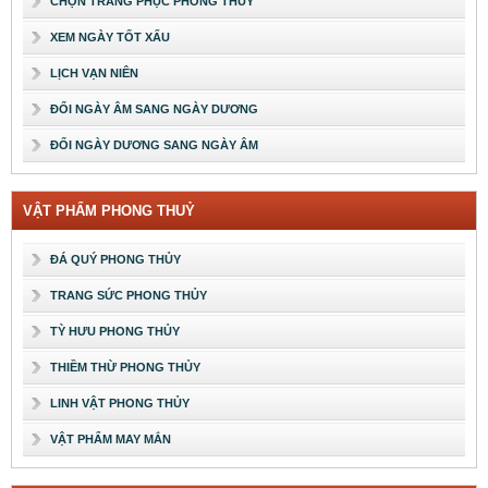
CHỌN TRANG PHỤC PHONG THUỶ
XEM NGÀY TỐT XẤU
LỊCH VẠN NIÊN
ĐỔI NGÀY ÂM SANG NGÀY DƯƠNG
ĐỔI NGÀY DƯƠNG SANG NGÀY ÂM
VẬT PHẨM PHONG THUỶ
ĐÁ QUÝ PHONG THỦY
TRANG SỨC PHONG THỦY
TỲ HƯU PHONG THỦY
THIỀM THỪ PHONG THỦY
LINH VẬT PHONG THỦY
VẬT PHẨM MAY MẮN