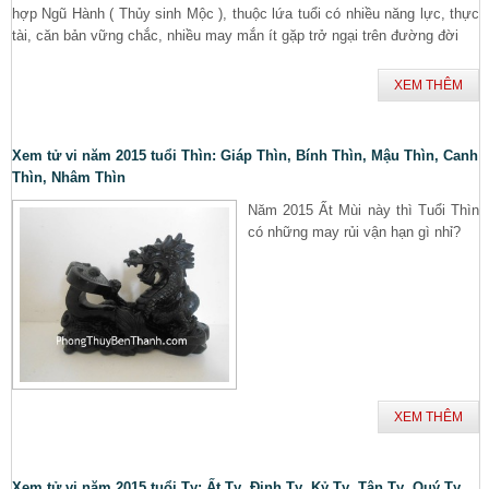
hợp Ngũ Hành ( Thủy sinh Mộc ), thuộc lứa tuổi có nhiều năng lực, thực
tài, căn bản vững chắc, nhiều may mắn ít gặp trở ngại trên đường đời
XEM THÊM
Xem tử vi năm 2015 tuổi Thìn: Giáp Thìn, Bính Thìn, Mậu Thìn, Canh
Thìn, Nhâm Thìn
Năm 2015 Ất Mùi này thì Tuổi Thìn
có những may rủi vận hạn gì nhỉ?
XEM THÊM
Xem tử vi năm 2015 tuổi Tỵ: Ất Tỵ, Đinh Tỵ, Kỷ Tỵ, Tân Tỵ, Quý Tỵ