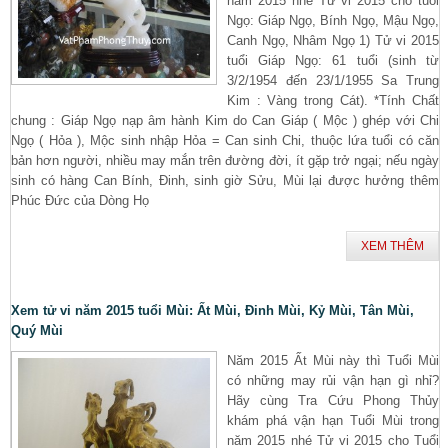
năm 2015 nhé Tử vi 2015 cho tuổi
Ngọ: Giáp Ngọ, Bính Ngọ, Mậu Ngọ,
Canh Ngọ, Nhâm Ngọ 1) Tử vi 2015
tuổi Giáp Ngọ: 61 tuổi (sinh từ
3/2/1954 đến 23/1/1955 Sa Trung
Kim : Vàng trong Cát). *Tính Chất
chung : Giáp Ngọ nạp âm hành Kim do Can Giáp ( Mộc ) ghép với Chi
Ngọ ( Hỏa ), Mộc sinh nhập Hỏa = Can sinh Chi, thuộc lứa tuổi có căn
bản hơn người, nhiều may mắn trên đường đời, ít gặp trở ngại; nếu ngày
sinh có hàng Can Bính, Đinh, sinh giờ Sửu, Mùi lại được hưởng thêm
Phúc Đức của Dòng Họ
XEM THÊM
Xem tử vi năm 2015 tuổi Mùi: Ất Mùi, Đinh Mùi, Kỷ Mùi, Tân Mùi,
Quý Mùi
Năm 2015 Ất Mùi này thì Tuổi Mùi
có những may rủi vận hạn gì nhỉ?
Hãy cùng Tra Cứu Phong Thủy
khám phá vận hạn Tuổi Mùi trong
năm 2015 nhé Tử vi 2015 cho Tuổi