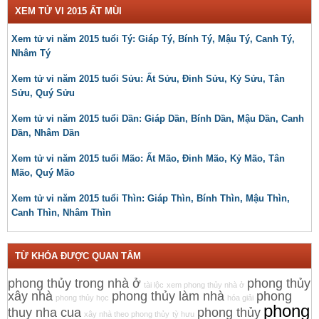
XEM TỬ VI 2015 ẤT MÙI
Xem tử vi năm 2015 tuổi Tý: Giáp Tý, Bính Tý, Mậu Tý, Canh Tý,
Nhâm Tý
Xem tử vi năm 2015 tuổi Sửu: Ất Sửu, Đinh Sửu, Kỷ Sửu, Tân
Sửu, Quý Sửu
Xem tử vi năm 2015 tuổi Dần: Giáp Dần, Bính Dần, Mậu Dần, Canh
Dần, Nhâm Dần
Xem tử vi năm 2015 tuổi Mão: Ất Mão, Đinh Mão, Kỷ Mão, Tân
Mão, Quý Mão
Xem tử vi năm 2015 tuổi Thìn: Giáp Thìn, Bính Thìn, Mậu Thìn,
Canh Thìn, Nhâm Thìn
TỪ KHÓA ĐƯỢC QUAN TÂM
phong thủy trong nhà ở
phong thủy
tài lộc
xem phong thủy nhà ở
xây nhà
phong thủy làm nhà
phong
phong thủy học
hóa giải
phong
thuy nha cua
phong thủy
xây nhà theo phong thủy
tỳ hưu