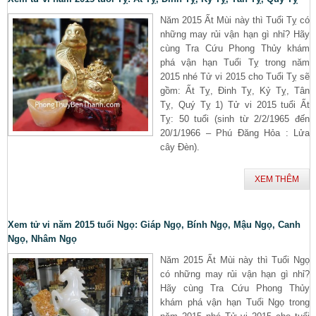
Năm 2015 Ất Mùi này thì Tuổi Tỵ có
những may rủi vận hạn gì nhỉ? Hãy
cùng Tra Cứu Phong Thủy khám
phá vận hạn Tuổi Tỵ trong năm
2015 nhé Tử vi 2015 cho Tuổi Tỵ sẽ
gồm: Ất Tỵ, Đinh Tỵ, Kỷ Tỵ, Tân
Tỵ, Quý Tỵ 1) Tử vi 2015 tuổi Ất
Tỵ: 50 tuổi (sinh từ 2/2/1965 đến
20/1/1966 – Phú Đăng Hỏa : Lửa
cây Đèn).
XEM THÊM
Xem tử vi năm 2015 tuổi Ngọ: Giáp Ngọ, Bính Ngọ, Mậu Ngọ, Canh
Ngọ, Nhâm Ngọ
Năm 2015 Ất Mùi này thì Tuổi Ngọ
có những may rủi vận hạn gì nhỉ?
Hãy cùng Tra Cứu Phong Thủy
khám phá vận hạn Tuổi Ngọ trong