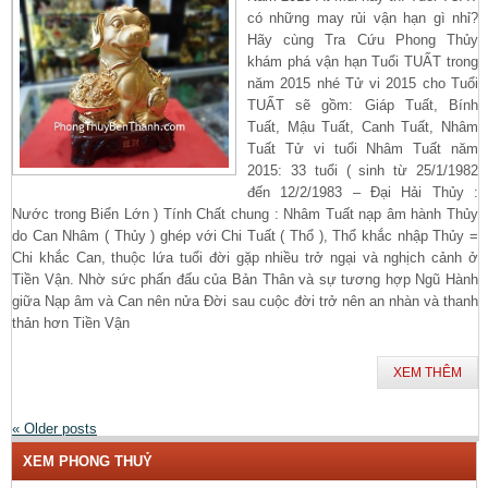
có những may rủi vận hạn gì nhỉ?
Hãy cùng Tra Cứu Phong Thủy
khám phá vận hạn Tuổi TUẤT trong
năm 2015 nhé Tử vi 2015 cho Tuổi
TUẤT sẽ gồm: Giáp Tuất, Bính
Tuất, Mậu Tuất, Canh Tuất, Nhâm
Tuất Tử vi tuổi Nhâm Tuất năm
2015: 33 tuổi ( sinh từ 25/1/1982
đến 12/2/1983 – Đại Hải Thủy :
Nước trong Biển Lớn ) Tính Chất chung : Nhâm Tuất nạp âm hành Thủy
do Can Nhâm ( Thủy ) ghép với Chi Tuất ( Thổ ), Thổ khắc nhập Thủy =
Chi khắc Can, thuộc lứa tuổi đời gặp nhiều trở ngại và nghịch cảnh ở
Tiền Vận. Nhờ sức phấn đấu của Bản Thân và sự tương hợp Ngũ Hành
giữa Nạp âm và Can nên nửa Đời sau cuộc đời trở nên an nhàn và thanh
thản hơn Tiền Vận
XEM THÊM
«
Older posts
XEM PHONG THUỶ