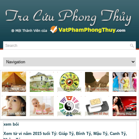
xem bói
Xem tử vi năm 2015 tuổi Tý: Giáp Tý, Bính Tý, Mậu Tý, Canh Tý,