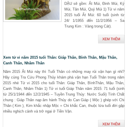
DẬU sẽ gồm: Ất Mùi, Đinh Mùi, Kỷ
Mùi, Tân Mùi, Quý Mùi 1) Tử vi năm
2015 tuổi Ất Mùi: 60 tuổi (sinh từ
24/ 1/1955 đến 11/2/1956 – Sa
Trung Kim : Vàng trong Cát).
XEM THÊM
Xem tử vi năm 2015 tuổi Thân: Giáp Thân, Bính Thân, Mậu Thân,
Canh Thân, Nhâm Thân
Năm 2015 Ất Mùi này thì Tuổi Thân có những may rủi vận hạn gì nhỉ?
Hãy cùng Tra Cứu Phong Thủy khám phá vận hạn Tuổi Thân trong năm
2015 nhé Tử vi 2015 cho tuổi Thân: Giáp Thân, BínhThân, Mậu Thân,
Canh Thân, Nhâm Thân 1) Tử vi tuổi Giáp Thân năm 2015: 71 tuổi (sinh
từ 25/1/1944 đến 12/2/1945 – Tuyền Trung Thủy: Nước Suối) Tính Chất
chung : Giáp Thân nạp âm hành Thủy do Can Giáp ( Mộc ) ghép với Chi
Thân ( Kim ), Kim khắc nhập Mộc = Chi khắc Can, thuộc lứa tuổi đời gặp
nhiều nghịch cảnh và trở ngại ở Tiền Vận.
XEM THÊM