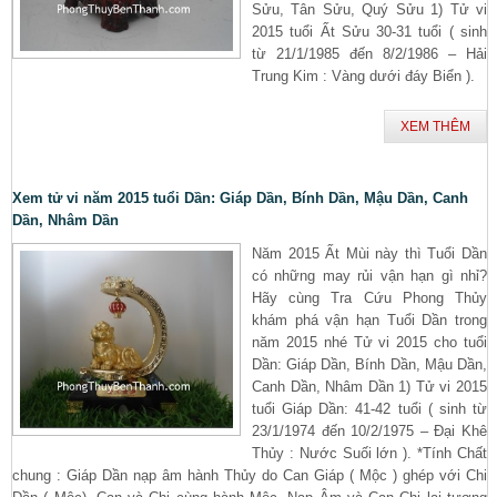
Sửu, Tân Sửu, Quý Sửu 1) Tử vi
2015 tuổi Ất Sửu 30-31 tuổi ( sinh
từ 21/1/1985 đến 8/2/1986 – Hải
Trung Kim : Vàng dưới đáy Biển ).
XEM THÊM
Xem tử vi năm 2015 tuổi Dần: Giáp Dần, Bính Dần, Mậu Dần, Canh
Dần, Nhâm Dần
Năm 2015 Ất Mùi này thì Tuổi Dần
có những may rủi vận hạn gì nhỉ?
Hãy cùng Tra Cứu Phong Thủy
khám phá vận hạn Tuổi Dần trong
năm 2015 nhé Tử vi 2015 cho tuổi
Dần: Giáp Dần, Bính Dần, Mậu Dần,
Canh Dần, Nhâm Dần 1) Tử vi 2015
tuổi Giáp Dần: 41-42 tuổi ( sinh từ
23/1/1974 đến 10/2/1975 – Đại Khê
Thủy : Nước Suối lớn ). *Tính Chất
chung : Giáp Dần nạp âm hành Thủy do Can Giáp ( Mộc ) ghép với Chi