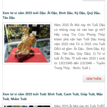
Xem tử vi năm 2015 tuổi Dậu: Ất Dậu, Đinh Dậu, Kỷ Dậu, Quý Dậu,
Tân Dậu
Năm 2015 Ất Mùi này thì Tuổi Dậu
có những may rủi vận hạn gì nhỉ?
Hãy cùng Tra Cứu Phong Thủy
khám phá vận hạn Tuổi Dậu trong
năm 2015 nhé Tử vi 2015 cho Tuổi
DẬU sẽ gồm: Ất Dậu , Đinh Dậu, Kỷ
Dậu, Tân Dậu, Qúy Dậu). 1) Tử vi
tuổi Ất Dậu 70 tuổi năm 2015 ( sinh
từ 13/2/1945 đến 1/2/1946 – Tuyền
Trung Thủy : Nước Suối ).
XEM THÊM
Xem tử vi năm 2015 tuổi Tuất: Bính Tuất, Canh Tuất, Giáp Tuất, Mậu
Tuất, Nhâm Tuất
Năm 2015 Ất Mùi này thì Tuổi TUẤT