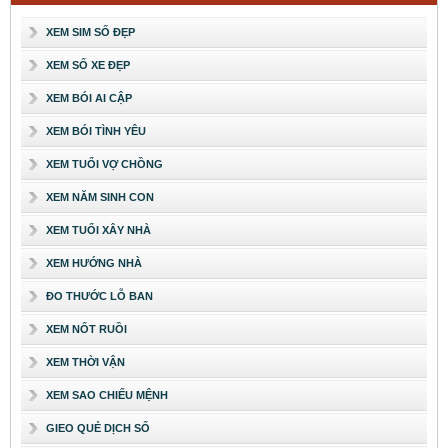
XEM SIM SỐ ĐẸP
XEM SỐ XE ĐẸP
XEM BÓI AI CẬP
XEM BÓI TÌNH YÊU
XEM TUỔI VỢ CHỒNG
XEM NĂM SINH CON
XEM TUỔI XÂY NHÀ
XEM HƯỚNG NHÀ
ĐO THƯỚC LỖ BAN
XEM NỐT RUỒI
XEM THỜI VẬN
XEM SAO CHIẾU MỆNH
GIEO QUẺ DỊCH SỐ