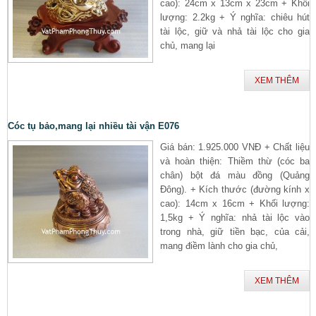
cao): 24cm x 13cm x 23cm + Khối
lượng: 2.2kg + Ý nghĩa: chiêu hút
tài lộc, giữ và nhả tài lộc cho gia
chủ, mang lại
XEM THÊM
Cóc tụ bảo,mang lại nhiều tài vận E076
Giá bán: 1.925.000 VNĐ + Chất liệu
và hoàn thiện: Thiềm thừ (cóc ba
chân) bột đá màu đồng (Quảng
Đông). + Kích thước (đường kính x
cao): 14cm x 16cm + Khối lượng:
1,5kg + Ý nghĩa: nhả tài lộc vào
trong nhà, giữ tiền bạc, của cải,
mang điềm lành cho gia chủ,
XEM THÊM