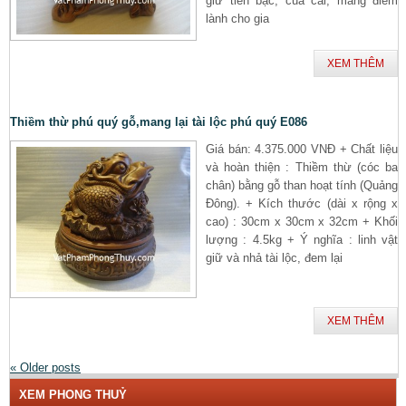
giữ tiền bạc, của cải, mang điềm
lành cho gia
XEM THÊM
Thiềm thừ phú quý gỗ,mang lại tài lộc phú quý E086
Giá bán: 4.375.000 VNĐ + Chất liệu
và hoàn thiện : Thiềm thừ (cóc ba
chân) bằng gỗ than hoạt tính (Quảng
Đông). + Kích thước (dài x rộng x
cao) : 30cm x 30cm x 32cm + Khối
lượng : 4.5kg + Ý nghĩa : linh vật
giữ và nhả tài lộc, đem lại
XEM THÊM
«
Older posts
XEM PHONG THUỶ