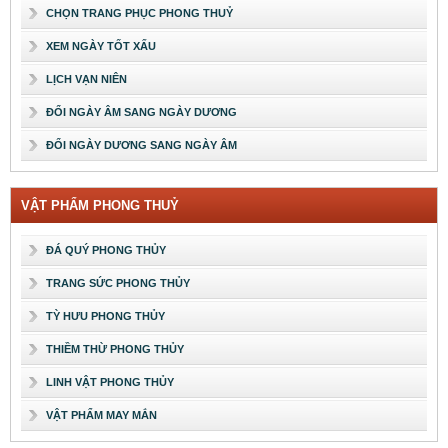
CHỌN TRANG PHỤC PHONG THUỶ
XEM NGÀY TỐT XẤU
LỊCH VẠN NIÊN
ĐỔI NGÀY ÂM SANG NGÀY DƯƠNG
ĐỔI NGÀY DƯƠNG SANG NGÀY ÂM
VẬT PHẨM PHONG THUỶ
ĐÁ QUÝ PHONG THỦY
TRANG SỨC PHONG THỦY
TỲ HƯU PHONG THỦY
THIỀM THỪ PHONG THỦY
LINH VẬT PHONG THỦY
VẬT PHẨM MAY MẮN