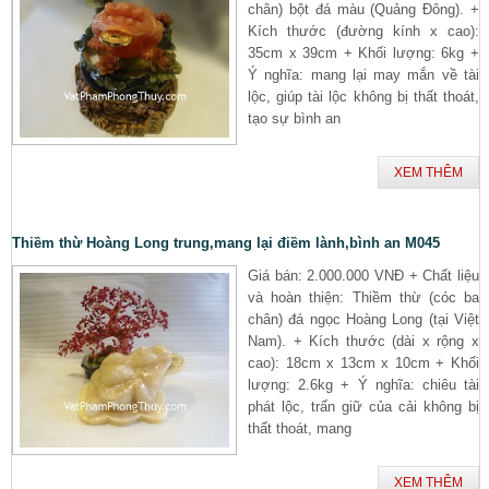
chân) bột đá màu (Quảng Đông). +
Kích thước (đường kính x cao):
35cm x 39cm + Khối lượng: 6kg +
Ý nghĩa: mang lại may mắn về tài
lộc, giúp tài lộc không bị thất thoát,
tạo sự bình an
XEM THÊM
Thiềm thừ Hoàng Long trung,mang lại điềm lành,bình an M045
Giá bán: 2.000.000 VNĐ + Chất liệu
và hoàn thiện: Thiềm thừ (cóc ba
chân) đá ngọc Hoàng Long (tại Việt
Nam). + Kích thước (dài x rộng x
cao): 18cm x 13cm x 10cm + Khối
lượng: 2.6kg + Ý nghĩa: chiêu tài
phát lộc, trấn giữ của cải không bị
thất thoát, mang
XEM THÊM