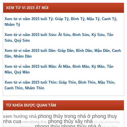
XEM TỬ VI 2015 ẤT MÙI
Xem tử vi năm 2015 tuổi Tý: Giáp Tý, Bính Tý, Mậu Tý, Canh Tý,
Nhâm Tý
Xem tử vi năm 2015 tuổi Sửu: Ất Sửu, Đinh Sửu, Kỷ Sửu, Tân
Sửu, Quý Sửu
Xem tử vi năm 2015 tuổi Dần: Giáp Dần, Bính Dần, Mậu Dần, Canh
Dần, Nhâm Dần
Xem tử vi năm 2015 tuổi Mão: Ất Mão, Đinh Mão, Kỷ Mão, Tân
Mão, Quý Mão
Xem tử vi năm 2015 tuổi Thìn: Giáp Thìn, Bính Thìn, Mậu Thìn,
Canh Thìn, Nhâm Thìn
TỪ KHÓA ĐƯỢC QUAN TÂM
phong thủy trong nhà ở
phong thuy
xem hướng nhà
nha cua
phong thủy xây nhà
xem phong thủy
hỏi đáp phong thủy
phong thủy
phong thủy nhà ở
phong thuy phong ngu
phong thủy