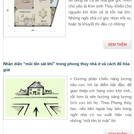
đó dùng bể cá để hóa giải góc nhọn
chủ yếu là Kim sinh Thủy khiến cho
nguyên khí Kim sẽ bị tổn hại lớn.
Những ngôi nhà có góc nhọn trồi ra,
hoặc bị khuyết thì đều có những
XEM THÊM
Nhận diện “mũi tên sát khí” trong phong thủy nhà ở và cách để hóa
giải
• Gương phản chiếu năng lượng
tiêu cực trở lại điểm bắt đầu; để
giao thiệp với hàng xóm khó tính,
tốt hơn là nên hướng năng lượng
tích cực tới họ. Theo Phong thủy
học, nếu bên ngoài hay bên trong
ngôi nhà có sự xuất hiện của
những “mũi tên bí mật” thì