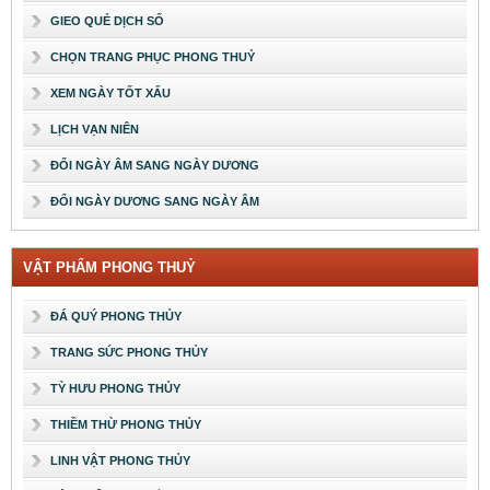
GIEO QUẺ DỊCH SỐ
CHỌN TRANG PHỤC PHONG THUỶ
XEM NGÀY TỐT XẤU
LỊCH VẠN NIÊN
ĐỔI NGÀY ÂM SANG NGÀY DƯƠNG
ĐỔI NGÀY DƯƠNG SANG NGÀY ÂM
VẬT PHẨM PHONG THUỶ
ĐÁ QUÝ PHONG THỦY
TRANG SỨC PHONG THỦY
TỲ HƯU PHONG THỦY
THIỀM THỪ PHONG THỦY
LINH VẬT PHONG THỦY