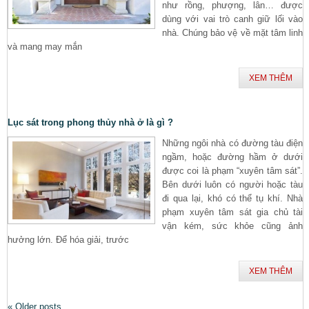
như rồng, phượng, lân… được
dùng với vai trò canh giữ lối vào
nhà. Chúng bảo vệ về mặt tâm linh
và mang may mắn
XEM THÊM
Lục sát trong phong thủy nhà ở là gì ?
Những ngôi nhà có đường tàu điện
ngầm, hoặc đường hầm ở dưới
được coi là phạm “xuyên tâm sát”.
Bên dưới luôn có người hoặc tàu
đi qua lại, khó có thể tụ khí. Nhà
phạm xuyên tâm sát gia chủ tài
vận kém, sức khỏe cũng ảnh
hưởng lớn. Để hóa giải, trước
XEM THÊM
«
Older posts