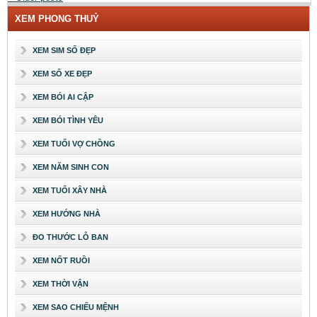
XEM PHONG THUỶ
XEM SIM SỐ ĐẸP
XEM SỐ XE ĐẸP
XEM BÓI AI CẬP
XEM BÓI TÌNH YÊU
XEM TUỔI VỢ CHỒNG
XEM NĂM SINH CON
XEM TUỔI XÂY NHÀ
XEM HƯỚNG NHÀ
ĐO THƯỚC LỖ BAN
XEM NỐT RUỒI
XEM THỜI VẬN
XEM SAO CHIẾU MỆNH