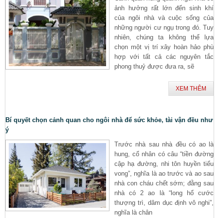
ảnh hưởng rất lớn đến sinh khí
của ngôi nhà và cuộc sống của
những người cư ngụ trong đó. Tuy
nhiên, chúng ta không thể lựa
chọn một vị trí xây hoàn hảo phù
hợp với tất cả các nguyên tắc
phong thuỷ được đưa ra, sẽ
XEM THÊM
Bí quyết chọn cảnh quan cho ngôi nhà để sức khỏe, tài vận đều như
ý
Trước nhà sau nhà đều có ao là
hung, cổ nhân có câu “tiền đường
cập hạ đường, nhi tôn huyền tiểu
vong”, nghĩa là ao trước và ao sau
nhà con cháu chết sớm; đằng sau
nhà có 2 ao là “long hổ cước
thượng trì, dâm dục định vô nghi”,
nghĩa là chân