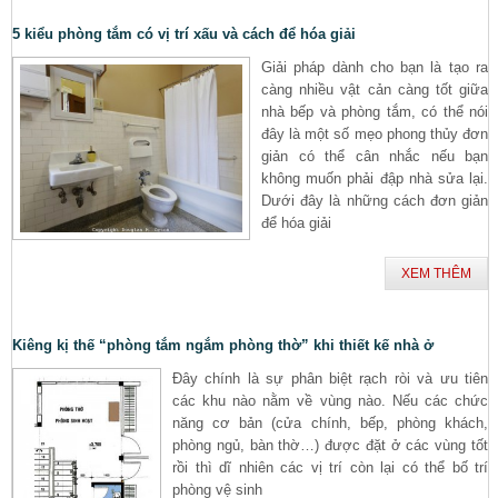
5 kiểu phòng tắm có vị trí xấu và cách để hóa giải
Giải pháp dành cho bạn là tạo ra
càng nhiều vật cản càng tốt giữa
nhà bếp và phòng tắm, có thể nói
đây là một số mẹo phong thủy đơn
giản có thể cân nhắc nếu bạn
không muốn phải đập nhà sửa lại.
Dưới đây là những cách đơn giản
để hóa giải
XEM THÊM
Kiêng kị thế “phòng tắm ngắm phòng thờ” khi thiết kế nhà ở
Đây chính là sự phân biệt rạch ròi và ưu tiên
các khu nào nằm về vùng nào. Nếu các chức
năng cơ bản (cửa chính, bếp, phòng khách,
phòng ngủ, bàn thờ…) được đặt ở các vùng tốt
rồi thì dĩ nhiên các vị trí còn lại có thể bố trí
phòng vệ sinh