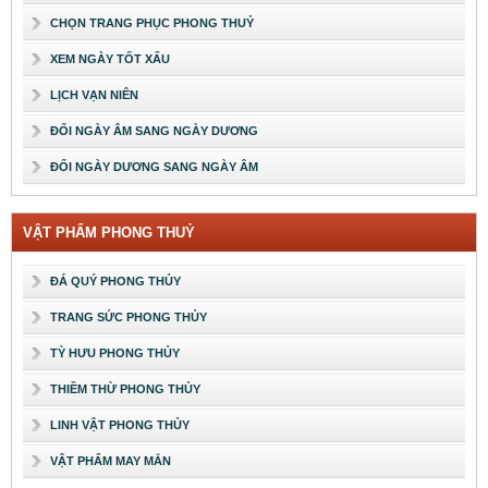
CHỌN TRANG PHỤC PHONG THUỶ
XEM NGÀY TỐT XẤU
LỊCH VẠN NIÊN
ĐỔI NGÀY ÂM SANG NGÀY DƯƠNG
ĐỔI NGÀY DƯƠNG SANG NGÀY ÂM
VẬT PHẨM PHONG THUỶ
ĐÁ QUÝ PHONG THỦY
TRANG SỨC PHONG THỦY
TỲ HƯU PHONG THỦY
THIỀM THỪ PHONG THỦY
LINH VẬT PHONG THỦY
VẬT PHẨM MAY MẮN