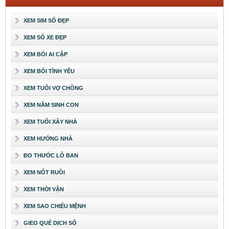
XEM SIM SỐ ĐẸP
XEM SỐ XE ĐẸP
XEM BÓI AI CẬP
XEM BÓI TÌNH YÊU
XEM TUỔI VỢ CHỒNG
XEM NĂM SINH CON
XEM TUỔI XÂY NHÀ
XEM HƯỚNG NHÀ
ĐO THƯỚC LỖ BAN
XEM NỐT RUỒI
XEM THỜI VẬN
XEM SAO CHIẾU MỆNH
GIEO QUẺ DỊCH SỐ