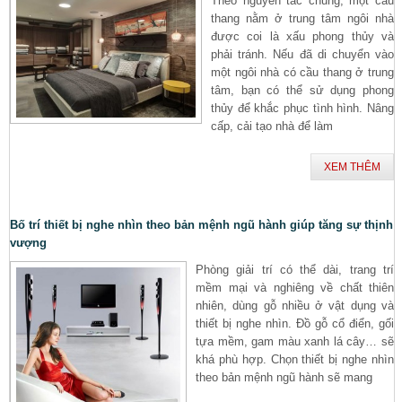
Theo nguyên tắc chung, một cầu
thang nằm ở trung tâm ngôi nhà
được coi là xấu phong thủy và
phải tránh. Nếu đã di chuyển vào
một ngôi nhà có cầu thang ở trung
tâm, bạn có thể sử dụng phong
thủy để khắc phục tình hình. Nâng
cấp, cải tạo nhà để làm
XEM THÊM
Bố trí thiết bị nghe nhìn theo bản mệnh ngũ hành giúp tăng sự thịnh
vượng
Phòng giải trí có thể dài, trang trí
mềm mại và nghiêng về chất thiên
nhiên, dùng gỗ nhiều ở vật dụng và
thiết bị nghe nhìn. Đồ gỗ cổ điển, gối
tựa mềm, gam màu xanh lá cây… sẽ
khá phù hợp. Chọn thiết bị nghe nhìn
theo bản mệnh ngũ hành sẽ mang