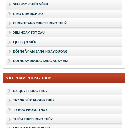
XEM SAO CHIẾU MỆNH
GIEO QUẺ DỊCH SỐ
CHỌN TRANG PHỤC PHONG THUỶ
XEM NGÀY TỐT XẤU
LỊCH VẠN NIÊN
ĐỔI NGÀY ÂM SANG NGÀY DƯƠNG
ĐỔI NGÀY DƯƠNG SANG NGÀY ÂM
VẬT PHẨM PHONG THUỶ
ĐÁ QUÝ PHONG THỦY
TRANG SỨC PHONG THỦY
TỲ HƯU PHONG THỦY
THIỀM THỪ PHONG THỦY