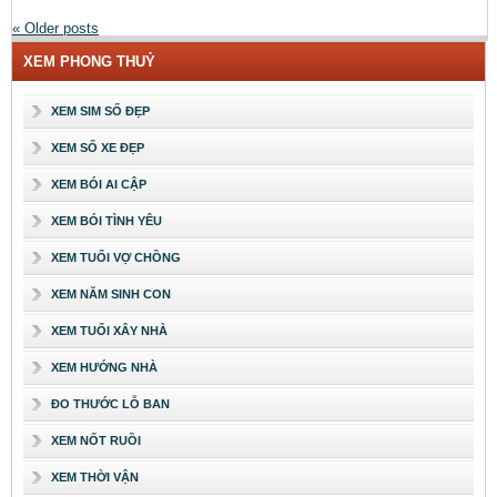
«
Older posts
XEM PHONG THUỶ
XEM SIM SỐ ĐẸP
XEM SỐ XE ĐẸP
XEM BÓI AI CẬP
XEM BÓI TÌNH YÊU
XEM TUỔI VỢ CHỒNG
XEM NĂM SINH CON
XEM TUỔI XÂY NHÀ
XEM HƯỚNG NHÀ
ĐO THƯỚC LỖ BAN
XEM NỐT RUỒI
XEM THỜI VẬN