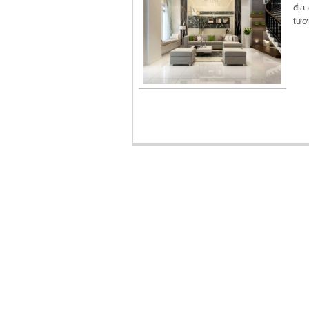
địa
tươ