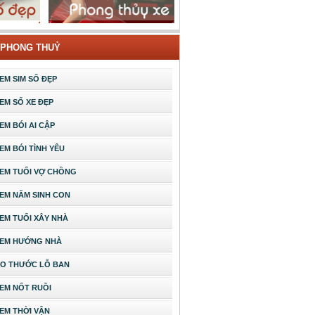
 PHONG THUỶ
EM SIM SỐ ĐẸP
EM SỐ XE ĐẸP
EM BÓI AI CẬP
EM BÓI TÌNH YÊU
EM TUỔI VỢ CHỒNG
EM NĂM SINH CON
EM TUỔI XÂY NHÀ
EM HƯỚNG NHÀ
O THƯỚC LỖ BAN
EM NỐT RUỒI
EM THỜI VẬN