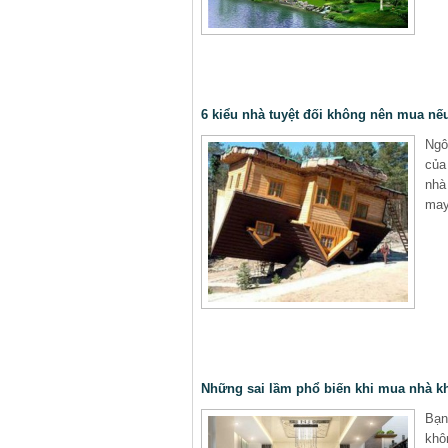
6 kiểu nhà tuyệt đối không nên mua nế
Ngô
của
nhà
may
Những sai lầm phổ biến khi mua nhà kh
Bạn
khô