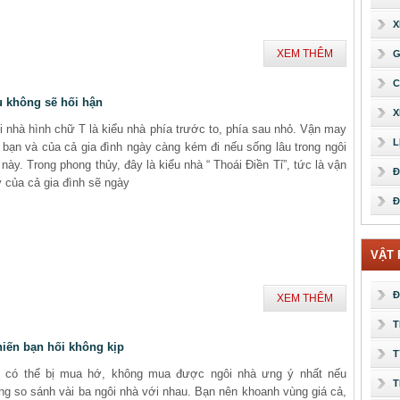
X
XEM THÊM
G
C
u không sẽ hối hận
X
i nhà hình chữ T là kiểu nhà phía trước to, phía sau nhỏ. Vận may
L
 bạn và của cả gia đình ngày càng kém đi nếu sống lâu trong ngôi
 này. Trong phong thủy, đây là kiểu nhà “ Thoái Điền Tỉ”, tức là vận
Đ
 của cả gia đình sẽ ngày
Đ
VẬT
Đ
XEM THÊM
T
iến bạn hối không kịp
T
 có thể bị mua hớ, không mua được ngôi nhà ưng ý nhất nếu
T
ng so sánh vài ba ngôi nhà với nhau. Bạn nên khoanh vùng giá cả,