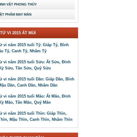
INH VẬT PHONG THỦY
ẬT PHẨM MAY MẮN
TỬ VI 2015 ẤT MÙI
ử vi năm 2015 tuổi Tý: Giáp Tý, Bính
ậu Tý, Canh Tý, Nhâm Tý
ử vi năm 2015 tuổi Sửu: Ất Sửu, Đinh
Kỷ Sửu, Tân Sửu, Quý Sửu
ử vi năm 2015 tuổi Dần: Giáp Dần, Bính
Mậu Dần, Canh Dần, Nhâm Dần
ử vi năm 2015 tuổi Mão: Ất Mão, Đinh
Kỷ Mão, Tân Mão, Quý Mão
ử vi năm 2015 tuổi Thìn: Giáp Thìn,
Thìn, Mậu Thìn, Canh Thìn, Nhâm Thìn