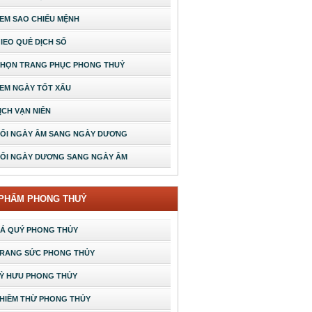
EM SAO CHIẾU MỆNH
IEO QUẺ DỊCH SỐ
HỌN TRANG PHỤC PHONG THUỶ
EM NGÀY TỐT XẤU
ỊCH VẠN NIÊN
ỔI NGÀY ÂM SANG NGÀY DƯƠNG
ỔI NGÀY DƯƠNG SANG NGÀY ÂM
 PHẨM PHONG THUỶ
Á QUÝ PHONG THỦY
RANG SỨC PHONG THỦY
Ỳ HƯU PHONG THỦY
HIỀM THỪ PHONG THỦY