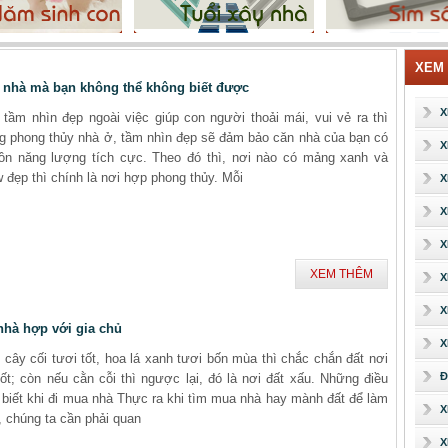
XEM
 nhà mà bạn không thể không biết được
X
 tầm nhìn đẹp ngoài việc giúp con người thoải mái, vui vẻ ra thì
ng phong thủy nhà ở, tầm nhìn đẹp sẽ đảm bảo căn nhà của bạn có
X
ồn năng lượng tích cực. Theo đó thì, nơi nào có mảng xanh và
w đẹp thì chính là nơi hợp phong thủy. Mỗi
X
X
X
XEM THÊM
X
X
nhà hợp với gia chủ
X
 cây cối tươi tốt, hoa lá xanh tươi bốn mùa thì chắc chắn đất nơi
Đ
tốt; còn nếu cằn cỗi thì ngược lại, đó là nơi đất xấu. Những điều
 biết khi đi mua nhà Thực ra khi tìm mua nhà hay mành đất để làm
X
, chúng ta cần phải quan
X