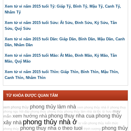
Xem tử vi năm 2015 tuổi Tý: Giáp Tý, Bính Tý, Mậu Tý, Canh Tý,
Nhâm Tý
Xem tử vi năm 2015 tuổi Sửu: Ất Sửu, Đinh Sửu, Kỷ Sửu, Tân
Sửu, Quý Sửu
Xem tử vi năm 2015 tuổi Dần: Giáp Dần, Bính Dần, Mậu Dần, Canh
Dần, Nhâm Dần
Xem tử vi năm 2015 tuổi Mão: Ất Mão, Đinh Mão, Kỷ Mão, Tân
Mão, Quý Mão
Xem tử vi năm 2015 tuổi Thìn: Giáp Thìn, Bính Thìn, Mậu Thìn,
Canh Thìn, Nhâm Thìn
TỪ KHÓA ĐƯỢC QUAN TÂM
phong thủy làm nhà
xem phong thủy
xem phong thủy nhà ở
phong thuy
may
phong ngu
hỏi đáp phong thủy
phong thủy phong thủy làm nhà
tài lộc
tỳ hưu
phong thuy nha cua
phong thủy
xem hướng nhà
mắn
phong thủy nhà ở
xây nhà
tư vấn phong thủy
kiến thức
phong thuy nha o theo tuoi
phong thủy
phong thủy
thịnh vượng