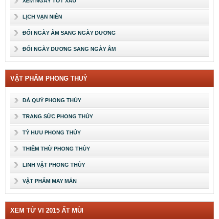
XEM NGÀY TỐT XẤU
LỊCH VẠN NIÊN
ĐỔI NGÀY ÂM SANG NGÀY DƯƠNG
ĐỔI NGÀY DƯƠNG SANG NGÀY ÂM
VẬT PHẨM PHONG THUỶ
ĐÁ QUÝ PHONG THỦY
TRANG SỨC PHONG THỦY
TỲ HƯU PHONG THỦY
THIỀM THỪ PHONG THỦY
LINH VẬT PHONG THỦY
VẬT PHẨM MAY MẮN
XEM TỬ VI 2015 ẤT MÙI