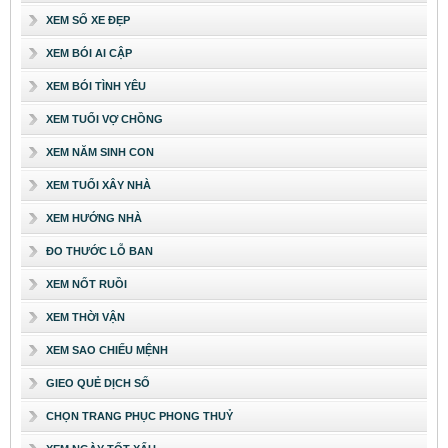
XEM SỐ XE ĐẸP
XEM BÓI AI CẬP
XEM BÓI TÌNH YÊU
XEM TUỔI VỢ CHỒNG
XEM NĂM SINH CON
XEM TUỔI XÂY NHÀ
XEM HƯỚNG NHÀ
ĐO THƯỚC LỖ BAN
XEM NỐT RUỒI
XEM THỜI VẬN
XEM SAO CHIẾU MỆNH
GIEO QUẺ DỊCH SỐ
CHỌN TRANG PHỤC PHONG THUỶ