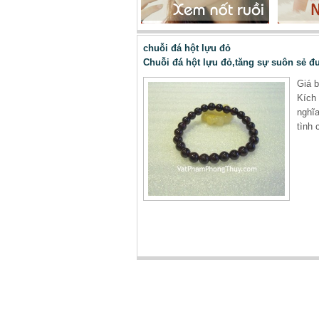
chuỗi đá hột lựu đỏ
Chuỗi đá hột lựu đỏ,tăng sự suôn sẻ 
Giá b
Kích 
nghĩ
tình 