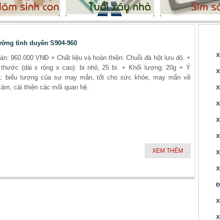
XEM
đường tình duyên S904-960
X
án: 960.000 VNĐ + Chất liệu và hoàn thiện: Chuỗi đá hột lựu đỏ. +
thước (dài x rộng x cao): bi nhỏ, 25 bi. + Khối lượng: 20g + Ý
X
a: biểu tượng của sự may mắn, tốt cho sức khỏe, may mắn về
cảm, cải thiện các mối quan hệ.
X
X
X
X
XEM THÊM
X
X
Đ
X
X