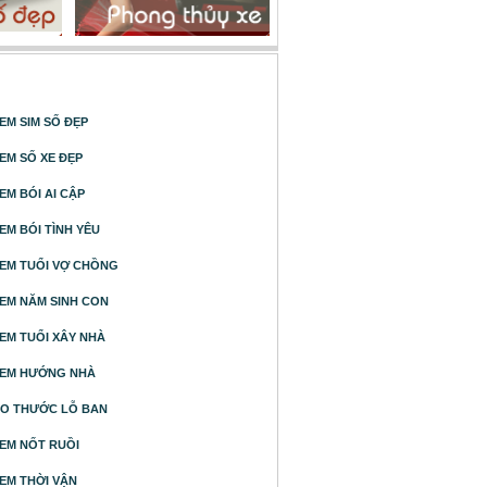
 PHONG THUỶ
EM SIM SỐ ĐẸP
EM SỐ XE ĐẸP
EM BÓI AI CẬP
EM BÓI TÌNH YÊU
EM TUỔI VỢ CHỒNG
EM NĂM SINH CON
EM TUỔI XÂY NHÀ
EM HƯỚNG NHÀ
O THƯỚC LỖ BAN
EM NỐT RUỒI
EM THỜI VẬN