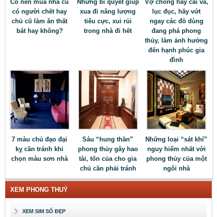
Có nên mua nhà cũ
Những bí quyết giúp
Vợ chồng hay cãi vã,
có người chết hay
xua đi năng lượng
lục đục, hãy vứt
chủ cũ làm ăn thất
tiêu cực, xui rủi
ngay các đồ dùng
bát hay không?
trong nhà đi hết
đang phá phong
thủy, làm ảnh hưởng
đến hạnh phúc gia
đình
7 màu chủ đạo đại
Sáu “hung thần”
Những loại “sát khí”
kỵ cần tránh khi
phong thủy gây hao
nguy hiểm nhất với
chọn màu sơn nhà
tài, tốn của cho gia
phong thủy của một
chủ cần phải tránh
ngôi nhà
XEM PHONG THUỶ
XEM SIM SỐ ĐẸP