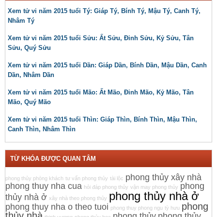
Xem tử vi năm 2015 tuổi Tý: Giáp Tý, Bính Tý, Mậu Tý, Canh Tý,
Nhâm Tý
Xem tử vi năm 2015 tuổi Sửu: Ất Sửu, Đinh Sửu, Kỷ Sửu, Tân
Sửu, Quý Sửu
Xem tử vi năm 2015 tuổi Dần: Giáp Dần, Bính Dần, Mậu Dần, Canh
Dần, Nhâm Dần
Xem tử vi năm 2015 tuổi Mão: Ất Mão, Đinh Mão, Kỷ Mão, Tân
Mão, Quý Mão
Xem tử vi năm 2015 tuổi Thìn: Giáp Thìn, Bính Thìn, Mậu Thìn,
Canh Thìn, Nhâm Thìn
TỪ KHÓA ĐƯỢC QUAN TÂM
phong thủy xây nhà
phong thủy phòng khách
tư vấn phong thủy
tài lộc
phong thuy nha cua
phong
hỏi đáp phong thủy
vận may phong thủy
phong thủy nhà ở
thủy nhà ở
xây nhà theo phong thủy
phong
phong thuy nha o theo tuoi
phong thuy phong ngu
tỳ hưu
thủy nhà
phong thủy
phong thủy