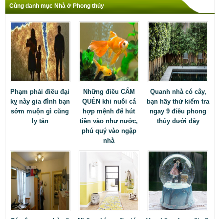
Cùng danh mục Nhà ở Phong thủy
Phạm phải điều đại
Những điều CẤM
Quanh nhà có cây,
kỵ này gia đình bạn
QUÊN khi nuôi cá
bạn hãy thử kiểm tra
sớm muộn gì cũng
hợp mệnh để hút
ngay 9 điều phong
ly tán
tiền vào như nước,
thủy dưới đây
phú quý vào ngập
nhà