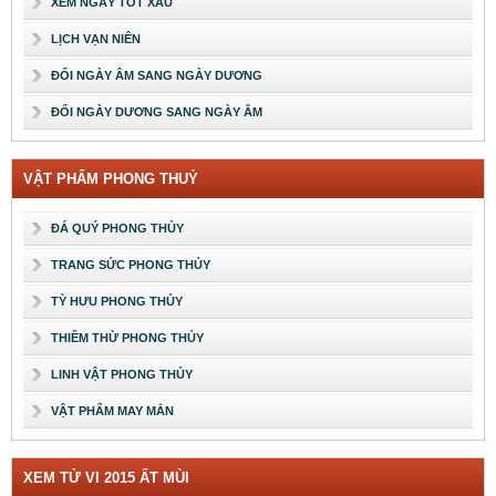
XEM NGÀY TỐT XẤU
LỊCH VẠN NIÊN
ĐỔI NGÀY ÂM SANG NGÀY DƯƠNG
ĐỔI NGÀY DƯƠNG SANG NGÀY ÂM
VẬT PHẨM PHONG THUỶ
ĐÁ QUÝ PHONG THỦY
TRANG SỨC PHONG THỦY
TỲ HƯU PHONG THỦY
THIỀM THỪ PHONG THỦY
LINH VẬT PHONG THỦY
VẬT PHẨM MAY MẮN
XEM TỬ VI 2015 ẤT MÙI