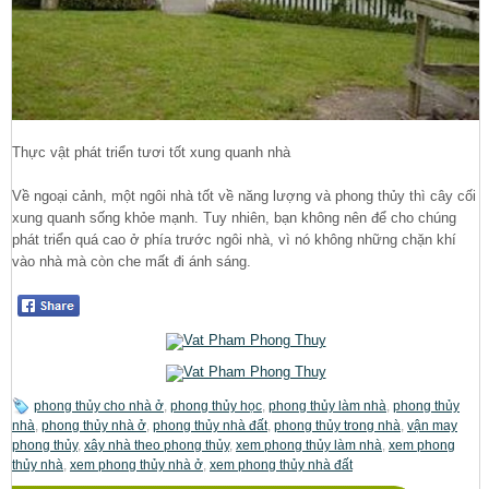
Thực vật phát triển tươi tốt xung quanh nhà
Về ngoại cảnh, một ngôi nhà tốt về năng lượng và phong thủy thì cây cối
xung quanh sống khỏe mạnh. Tuy nhiên, bạn không nên để cho chúng
phát triển quá cao ở phía trước ngôi nhà, vì nó không những chặn khí
vào nhà mà còn che mất đi ánh sáng.
phong thủy cho nhà ở
,
phong thủy học
,
phong thủy làm nhà
,
phong thủy
nhà
,
phong thủy nhà ở
,
phong thủy nhà đất
,
phong thủy trong nhà
,
vận may
phong thủy
,
xây nhà theo phong thủy
,
xem phong thủy làm nhà
,
xem phong
thủy nhà
,
xem phong thủy nhà ở
,
xem phong thủy nhà đất