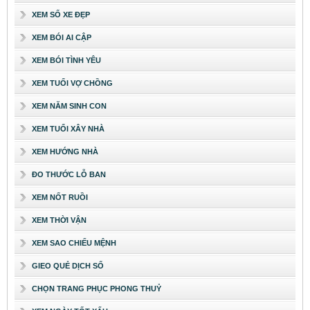
XEM SỐ XE ĐẸP
XEM BÓI AI CẬP
XEM BÓI TÌNH YÊU
XEM TUỔI VỢ CHỒNG
XEM NĂM SINH CON
XEM TUỔI XÂY NHÀ
XEM HƯỚNG NHÀ
ĐO THƯỚC LỖ BAN
XEM NỐT RUỒI
XEM THỜI VẬN
XEM SAO CHIẾU MỆNH
GIEO QUẺ DỊCH SỐ
CHỌN TRANG PHỤC PHONG THUỶ