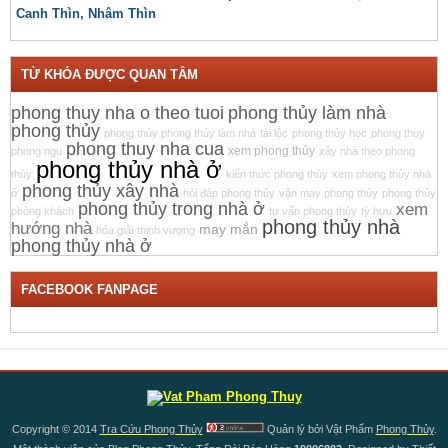
Canh Thìn, Nhâm Thìn
TỪ KHÓA ĐƯỢC QUAN TÂM
phong thuy nha o theo tuoi
phong thủy làm nhà
phong thủy
phong thủy phong thủy làm nhà
tài lộc
phong thủy học
phong thuy
phong thuy nha cua
xem phong thủy
phong ngu
xây nhà theo phong
phong thủy nhà ở
thủy
kiến thức phong thủy
xem phong thủy nhà
phong thủy xây nhà
ở
hỏi đáp phong thủy
vận may phong thủy
phong thủy
phong thủy trong nhà ở
xem
phòng khách
tư vấn phong thủy
tỳ hưu
phong thủy nhà
hướng nhà
may mắn
hóa giải
thịnh vượng
phong thủy nhà ở
FACEBOOK FANPAGE
Copyright © 2014
Tra Cứu Phong Thủy
Quản lý bởi Vật Phẩm
Phong Thủy
.