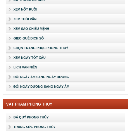
XEM NỐT RUỒI
XEM THỜI VẬN
XEM SAO CHIẾU MỆNH
GIEO QUẺ DỊCH SỐ
CHỌN TRANG PHỤC PHONG THUỶ
XEM NGÀY TỐT XẤU
LỊCH VẠN NIÊN
ĐỔI NGÀY ÂM SANG NGÀY DƯƠNG
ĐỔI NGÀY DƯƠNG SANG NGÀY ÂM
VẬT PHẨM PHONG THUỶ
ĐÁ QUÝ PHONG THỦY
TRANG SỨC PHONG THỦY