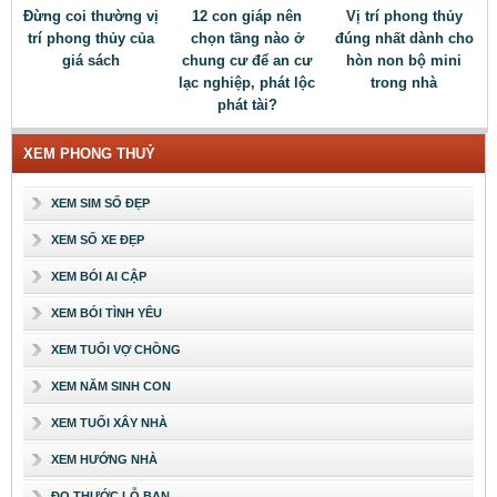
Đừng coi thường vị
12 con giáp nên
Vị trí phong thủy
trí phong thủy của
chọn tầng nào ở
đúng nhất dành cho
giá sách
chung cư để an cư
hòn non bộ mini
lạc nghiệp, phát lộc
trong nhà
phát tài?
XEM PHONG THUỶ
XEM SIM SỐ ĐẸP
XEM SỐ XE ĐẸP
XEM BÓI AI CẬP
XEM BÓI TÌNH YÊU
XEM TUỔI VỢ CHỒNG
XEM NĂM SINH CON
XEM TUỔI XÂY NHÀ
XEM HƯỚNG NHÀ
ĐO THƯỚC LỖ BAN