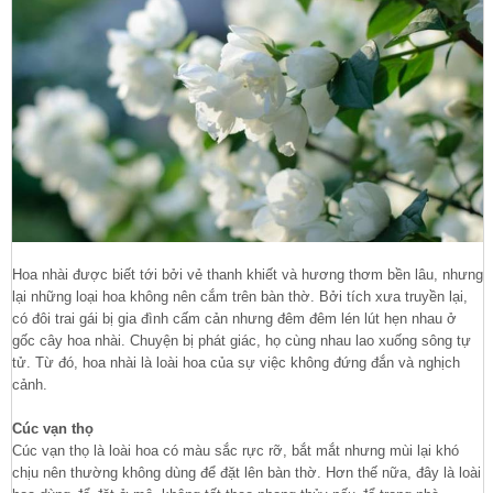
Hoa nhài được biết tới bởi vẻ thanh khiết và hương thơm bền lâu, nhưng
lại những loại hoa không nên cắm trên bàn thờ. Bởi tích xưa truyền lại,
có đôi trai gái bị gia đình cấm cản nhưng đêm đêm lén lút hẹn nhau ở
gốc cây hoa nhài. Chuyện bị phát giác, họ cùng nhau lao xuống sông tự
tử. Từ đó, hoa nhài là loài hoa của sự việc không đứng đắn và nghịch
cảnh.
Cúc vạn thọ
Cúc vạn thọ là loài hoa có màu sắc rực rỡ, bắt mắt nhưng mùi lại khó
chịu nên thường không dùng để đặt lên bàn thờ. Hơn thế nữa, đây là loài