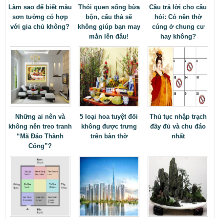
Làm sao để biết màu
Thói quen sống bừa
Câu trả lời cho câu
sơn tường có hợp
bộn, cẩu thả sẽ
hỏi: Có nên thờ
với gia chủ không?
không giúp bạn may
cúng ở chung cư
mắn lên đâu!
hay không?
Những ai nên và
5 loại hoa tuyệt đối
Thủ tục nhập trạch
không nên treo tranh
không được trưng
đầy đủ và chu đáo
“Mã Đáo Thành
trên bàn thờ
nhất
Công”?