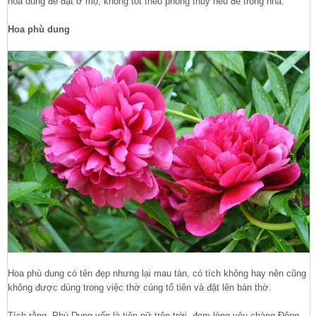
hoa dùng để đặt ở mộ, không tốt theo phong thủy nếu để trong nhà.
Hoa phù dung
Hoa phù dung có tên đẹp nhưng lại mau tàn, có tích không hay nên cũng
không được dùng trong việc thờ cúng tổ tiên và đặt lên bàn thờ.
Tích rằng, Phù Dung vốn là tiên nữ trên trời, đem lòng yêu chàng Đông